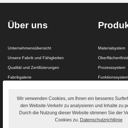
Über uns
Produ
Unternehmensübersicht
Materialsystem
Unsere Fabrik und Fähigkeiten
Oberflächenfini
Qualität und Zertifizierungen
Prozesssystem
Fabrikgalerie
Funktionssyste
Struktursystem
Wir verwenden Cookies, um Ihnen ein besseres Surferl
den Website-Verkehr zu analysieren und Inhalte zu pe
Durch die Nutzung dieser Website stimmen Sie der 
Cookies zu.
Datenschutzrichtlinie