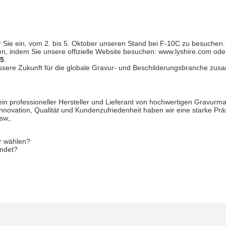
ie ein, vom 2. bis 5. Oktober unseren Stand bei F-10C zu besuchen. 
 indem Sie unsere offizielle Website besuchen: www.lyshire.com oder 
85
.
 bessere Zukunft für die globale Gravur- und Beschilderungsbranche z
 professioneller Hersteller und Lieferant von hochwertigen Gravurmat
Innovation, Qualität und Kundenzufriedenheit haben wir eine starke Prä
sw,.
er wählen?
endet?