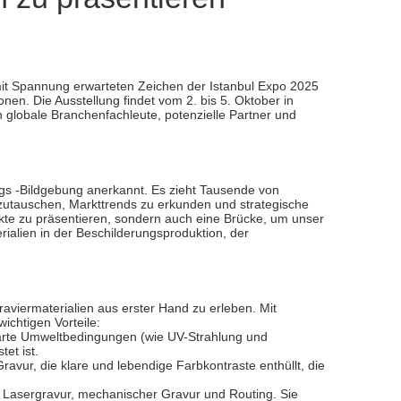
 mit Spannung erwarteten Zeichen der Istanbul Expo 2025
en. Die Ausstellung findet vom 2. bis 5. Oktober in
n globale Branchenfachleute, potenzielle Partner und
ungs -Bildgebung anerkannt. Es zieht Tausende von
szutauschen, Markttrends zu erkunden und strategische
te zu präsentieren, sondern auch eine Brücke, um unser
alien in der Beschilderungsproduktion, der
aviermaterialien aus erster Hand zu erleben. Mit
ichtigen Vorteile:
harte Umweltbedingungen (wie UV-Strahlung und
et ist.
ravur, die klare und lebendige Farbkontraste enthüllt, die
h Lasergravur, mechanischer Gravur und Routing. Sie