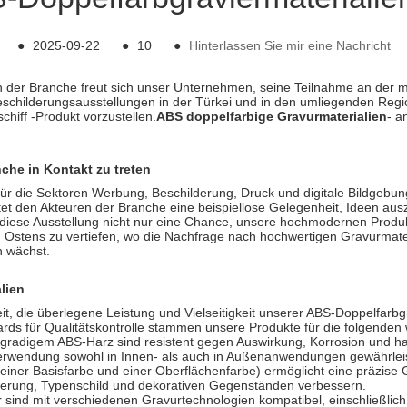
●
2025-09-22
●
10
●
Hinterlassen Sie mir eine Nachricht
 in der Branche freut sich unser Unternehmen, seine Teilnahme an der
schilderungsausstellungen in der Türkei und in den umliegenden Region
schiff -Produkt vorzustellen.
ABS doppelfarbige Gravurmaterialien
- a
che in Kontakt zu treten
s für die Sektoren Werbung, Beschilderung, Druck und digitale Bildgeb
et den Akteuren der Branche eine beispiellose Gelegenheit, Ideen au
diese Ausstellung nicht nur eine Chance, unsere hochmodernen Produk
Ostens zu vertiefen, wo die Nachfrage nach hochwertigen Gravurmateri
h wächst.
lien
 die überlegene Leistung und Vielseitigkeit unserer ABS-Doppelfarbgr
ards für Qualitätskontrolle stammen unsere Produkte für die folgenden w
chgradigem ABS-Harz sind resistent gegen Auswirkung, Korrosion und 
rwendung sowohl in Innen- als auch in Außenanwendungen gewährleist
 einer Basisfarbe und einer Oberflächenfarbe) ermöglicht eine präzise G
hilderung, Typenschild und dekorativen Gegenständen verbessern.
r sind mit verschiedenen Gravurtechnologien kompatibel, einschließlic