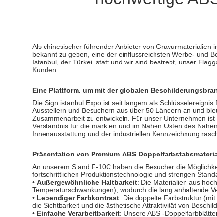
Als chinesischer führender Anbieter von Gravurmaterialien
bekannt zu geben, eine der einflussreichsten Werbe- und Be
Istanbul, der Türkei, statt und wir sind bestrebt, unser Flagg
Kunden.
Eine Plattform, um mit der globalen Beschilderungsbran
Die Sign istanbul Expo ist seit langem als Schlüsselereigni
Ausstellern und Besuchern aus über 50 Ländern an und biet
Zusammenarbeit zu entwickeln. Für unser Unternehmen ist 
Verständnis für die märkten und im Nahen Osten des Nahen 
Innenausstattung und der industriellen Kennzeichnung rasc
Präsentation von Premium-ABS-Doppelfarbstabsmateria
An unserem Stand F-10C haben die Besucher die Möglichkeit,
fortschrittlichen Produktionstechnologie und strengen Stand
•
Außergewöhnliche Haltbarkeit
: Die Materialien aus ho
Temperaturschwankungen), wodurch die lang anhaltende Ve
•
Lebendiger Farbkontrast
: Die doppelte Farbstruktur (mit
die Sichtbarkeit und die ästhetische Attraktivität von Besc
•
Einfache Verarbeitbarkeit
: Unsere ABS -Doppelfarbblätte