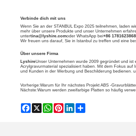
Verbinde dich mit uns
Wenn Sie an der STANBUL Expo 2025 teilnehmen, laden wir S
mehr über unsere Produkte und unser Unternehmen erfahren,
unter
tina@lyshire.com
oder WhatsApp bei
+86 178162386
Wir freuen uns darauf, Sie in Istanbul zu treffen und eine
Über unsere Firma
Lyshire
Unser Unternehmen wurde 2009 gegründet und ist ein
Acrylgravurmaterial spezialisiert haben. Mit dem Fokus auf 
und Kunden in der Werbung und Beschilderung bedienen. u
Vorherige:
Warum für Ihr nächstes Projekt ABS -Gravurblätt
Nächste:
Warum werden zweifarbige Platten so häufig verw
Facebook
X
WhatsApp
Pinterest
LinkedIn
Share