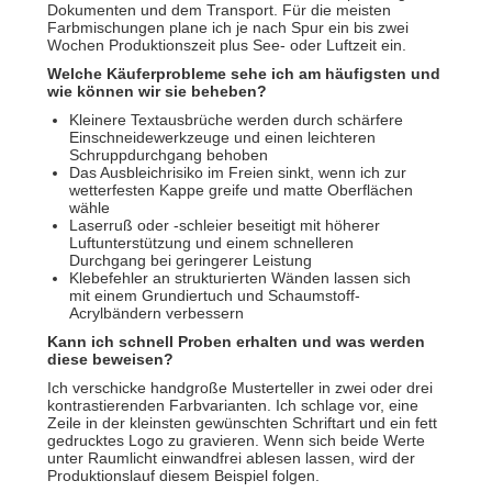
Dokumenten und dem Transport. Für die meisten
Farbmischungen plane ich je nach Spur ein bis zwei
Wochen Produktionszeit plus See- oder Luftzeit ein.
Welche Käuferprobleme sehe ich am häufigsten und
wie können wir sie beheben?
Kleinere Textausbrüche werden durch schärfere
Einschneidewerkzeuge und einen leichteren
Schruppdurchgang behoben
Das Ausbleichrisiko im Freien sinkt, wenn ich zur
wetterfesten Kappe greife und matte Oberflächen
wähle
Laserruß oder -schleier beseitigt mit höherer
Luftunterstützung und einem schnelleren
Durchgang bei geringerer Leistung
Klebefehler an strukturierten Wänden lassen sich
mit einem Grundiertuch und Schaumstoff-
Acrylbändern verbessern
Kann ich schnell Proben erhalten und was werden
diese beweisen?
Ich verschicke handgroße Musterteller in zwei oder drei
kontrastierenden Farbvarianten. Ich schlage vor, eine
Zeile in der kleinsten gewünschten Schriftart und ein fett
gedrucktes Logo zu gravieren. Wenn sich beide Werte
unter Raumlicht einwandfrei ablesen lassen, wird der
Produktionslauf diesem Beispiel folgen.