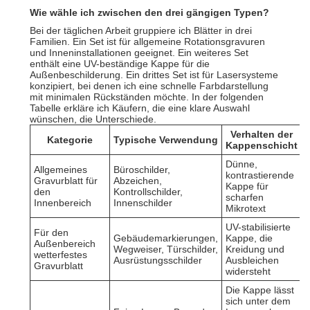
Wie wähle ich zwischen den drei gängigen Typen?
Bei der täglichen Arbeit gruppiere ich Blätter in drei
Familien. Ein Set ist für allgemeine Rotationsgravuren
und Inneninstallationen geeignet. Ein weiteres Set
enthält eine UV-beständige Kappe für die
Außenbeschilderung. Ein drittes Set ist für Lasersysteme
konzipiert, bei denen ich eine schnelle Farbdarstellung
mit minimalen Rückständen möchte. In der folgenden
Tabelle erkläre ich Käufern, die eine klare Auswahl
wünschen, die Unterschiede.
Verhalten der
Kategorie
Typische Verwendung
Kappenschicht
Dünne,
Allgemeines
Büroschilder,
kontrastierende
Gravurblatt für
Abzeichen,
Kappe für
u
den
Kontrollschilder,
scharfen
Innenbereich
Innenschilder
Mikrotext
UV-stabilisierte
Für den
Gebäudemarkierungen,
Kappe, die
Außenbereich
Wegweiser, Türschilder,
Kreidung und
m
wetterfestes
Ausrüstungsschilder
Ausbleichen
Gravurblatt
widersteht
Die Kappe lässt
sich unter dem