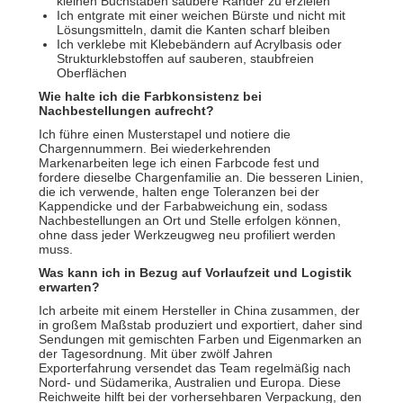
kleinen Buchstaben saubere Ränder zu erzielen
Ich entgrate mit einer weichen Bürste und nicht mit
Lösungsmitteln, damit die Kanten scharf bleiben
Ich verklebe mit Klebebändern auf Acrylbasis oder
Strukturklebstoffen auf sauberen, staubfreien
Oberflächen
Wie halte ich die Farbkonsistenz bei
Nachbestellungen aufrecht?
Ich führe einen Musterstapel und notiere die
Chargennummern. Bei wiederkehrenden
Markenarbeiten lege ich einen Farbcode fest und
fordere dieselbe Chargenfamilie an. Die besseren Linien,
die ich verwende, halten enge Toleranzen bei der
Kappendicke und der Farbabweichung ein, sodass
Nachbestellungen an Ort und Stelle erfolgen können,
ohne dass jeder Werkzeugweg neu profiliert werden
muss.
Was kann ich in Bezug auf Vorlaufzeit und Logistik
erwarten?
Ich arbeite mit einem Hersteller in China zusammen, der
in großem Maßstab produziert und exportiert, daher sind
Sendungen mit gemischten Farben und Eigenmarken an
der Tagesordnung. Mit über zwölf Jahren
Exporterfahrung versendet das Team regelmäßig nach
Nord- und Südamerika, Australien und Europa. Diese
Reichweite hilft bei der vorhersehbaren Verpackung, den