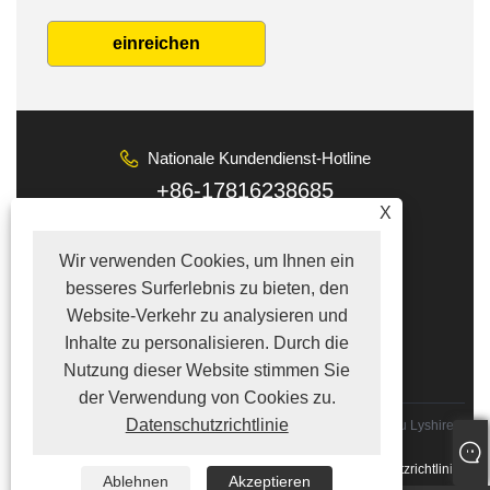
einreichen
Nationale Kundendienst-Hotline
+86-17816238685
X
Email
Wir verwenden Cookies, um Ihnen ein
tina@lyshire.com
besseres Surferlebnis zu bieten, den
FOLGEN SIE UNS
Website-Verkehr zu analysieren und
Inhalte zu personalisieren. Durch die
Nutzung dieser Website stimmen Sie
der Verwendung von Cookies zu.
Datenschutzrichtlinie
Copyright © 2022 Hong Kong Lyshire Group Limited/Wenzhou Lyshire
Co., Ltd. Alle Rechte vorbehalten
Links
|
Sitemap
|
RSS
|
XML
|
Datenschutzrichtlinie
Ablehnen
Akzeptieren