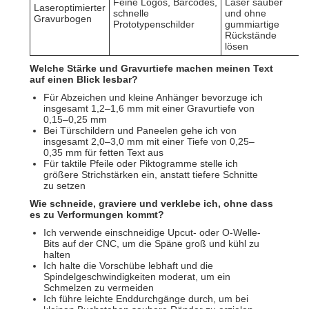
Feine Logos, Barcodes,
Laser sauber
Laseroptimierter
schnelle
und ohne
Gravurbogen
Prototypenschilder
gummiartige
Rückstände
lösen
Welche Stärke und Gravurtiefe machen meinen Text
auf einen Blick lesbar?
Für Abzeichen und kleine Anhänger bevorzuge ich
insgesamt 1,2–1,6 mm mit einer Gravurtiefe von
0,15–0,25 mm
Bei Türschildern und Paneelen gehe ich von
insgesamt 2,0–3,0 mm mit einer Tiefe von 0,25–
0,35 mm für fetten Text aus
Für taktile Pfeile oder Piktogramme stelle ich
größere Strichstärken ein, anstatt tiefere Schnitte
zu setzen
Wie schneide, graviere und verklebe ich, ohne dass
es zu Verformungen kommt?
Ich verwende einschneidige Upcut- oder O-Welle-
Bits auf der CNC, um die Späne groß und kühl zu
halten
Ich halte die Vorschübe lebhaft und die
Spindelgeschwindigkeiten moderat, um ein
Schmelzen zu vermeiden
Ich führe leichte Enddurchgänge durch, um bei